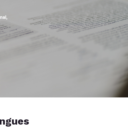
nal,
angues