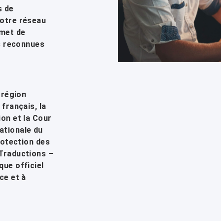
s de
Notre réseau
rmet de
es reconnues
 région
français, la
ion et la Cour
ationale du
rotection des
 Traductions –
que officiel
ce et à