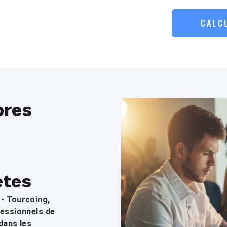
CALC
res
ètes
 - Tourcoing,
fessionnels de
dans les