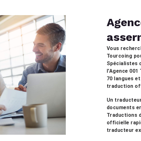
Agenc
asser
Vous recherc
Tourcoing pou
Spécialistes 
l'Agence 001 
70 langues e
traduction off
Un traducteur
documents en 
Traductions 
officielle ra
traducteur e