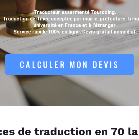
Traducteur assermenté Tourcoing.
Traduction certifiée acceptée par mairie, préfecture, tribu
université en France et à l'étranger.
Service rapide 100% en ligne. Devis gratuit immédiat.
CALCULER MON DEVIS
ces de traduction en 70 l