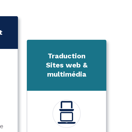
t
Traduction
Sites web &
multimédia
te