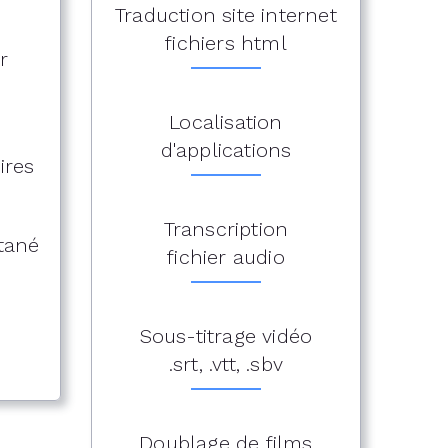
Traduction site internet
fichiers html
r
Localisation
d'applications
ires
Transcription
ltané
fichier audio
Sous-titrage vidéo
.srt, .vtt, .sbv
Doublage de films